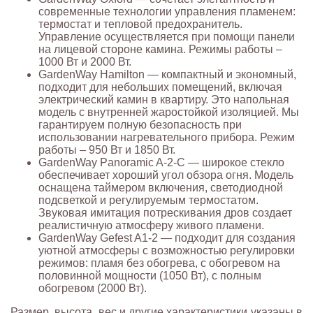
современные технологии управления пламенем:
термостат и тепловой предохранитель.
Управление осуществляется при помощи панели
на лицевой стороне камина. Режимы работы –
1000 Вт и 2000 Вт.
GardenWay Hamilton — компактный и экономный,
подходит для небольших помещений, включая
электрический камин в квартиру. Это напольная
модель с внутренней жаростойкой изоляцией. Мы
гарантируем полную безопасность при
использовании нагревательного прибора. Режим
работы – 950 Вт и 1850 Вт.
GardenWay Panoramic A-2-C — широкое стекло
обеспечивает хороший угол обзора огня. Модель
оснащена таймером включения, светодиодной
подсветкой и регулируемым термостатом.
Звуковая имитация потрескивания дров создает
реалистичную атмосферу живого пламени.
GardenWay Gefest A1-2 — подходит для создания
уютной атмосферы с возможностью регулировки
режимов: пламя без обогрева, с обогревом на
половинной мощности (1050 Вт), с полным
обогревом (2000 Вт).
Размер, высота, вес и другие характеристики указаны в