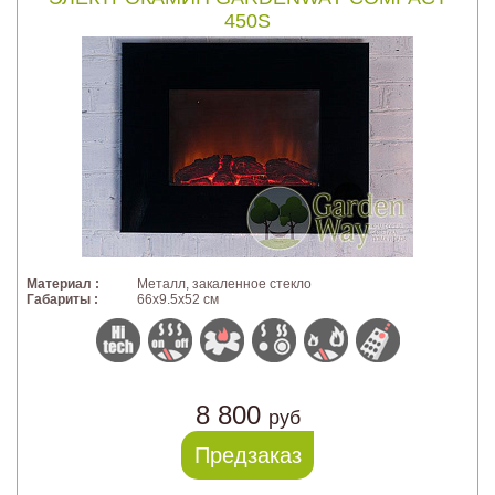
450S
Материал :
Металл, закаленное стекло
Габариты :
66x9.5x52 см
8 800
руб
Предзаказ