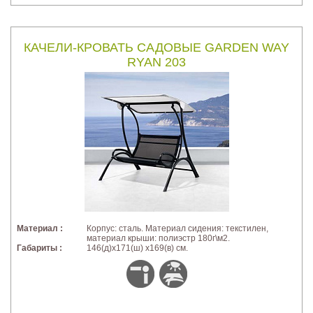
КАЧЕЛИ-КРОВАТЬ САДОВЫЕ GARDEN WAY
RYAN 203
Материал :
Корпус: сталь. Материал сидения: текстилен,
материал крыши: полиэстр 180г\м2.
Габариты :
146(д)х171(ш) х169(в) см.