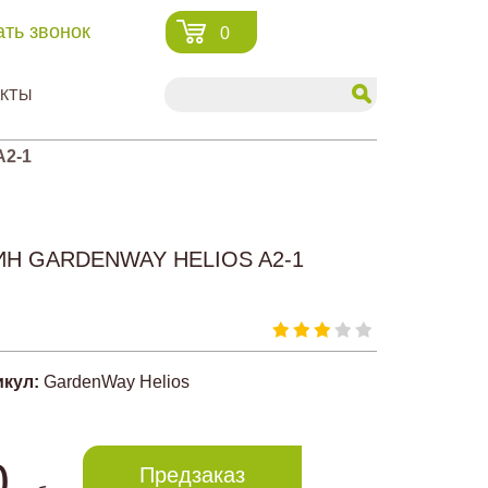
ать звонок
0
КТЫ
A2-1
Н GARDENWAY HELIOS A2-1
икул:
GardenWay Helios
0
Предзаказ