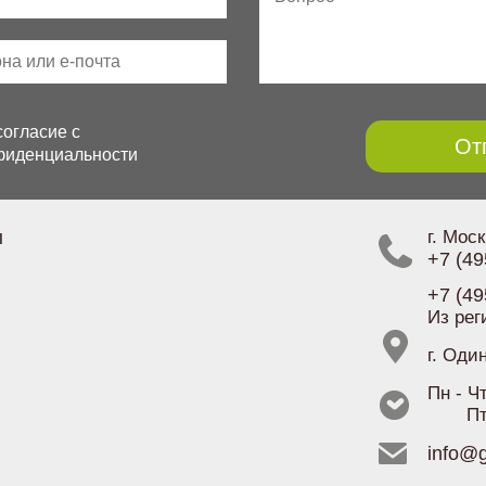
огласие с
От
фиденциальности
ы
г. Мос
+7 (49
+7 (49
Из рег
г. Оди
Пн - Чт
Пт
info@