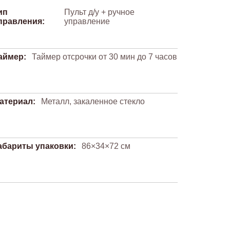
ип
Пульт д/у + ручное
правления:
управление
аймер:
Таймер отсрочки от 30 мин до 7 часов
атериал:
Металл, закаленное стекло
абариты упаковки:
86×34×72 см