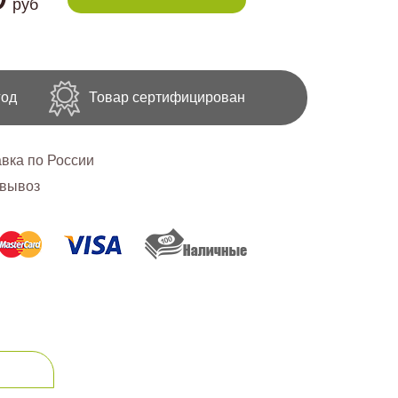
руб
год
Товар сертифицирован
вка по России
вывоз