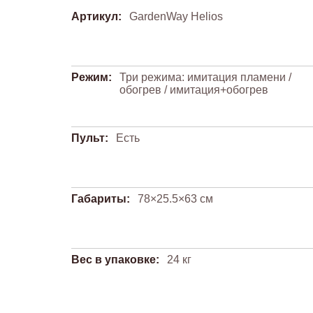
Артикул:
GardenWay Helios
Режим:
Три режима: имитация пламени /
обогрев / имитация+обогрев
Пульт:
Есть
Габариты:
78×25.5×63 см
Вес в упаковке:
24 кг